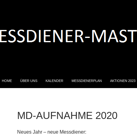
ZUM INHALT SPRINGEN
HOME
ÜBER UNS
KALENDER
MESSDIENERPLAN
AKTIONEN 2023
MD-AUFNAHME 2020
Neues Jahr – neue Messdiener: