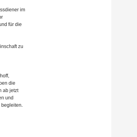
ssdiener im
or
nd für die
inschaft zu
hoff,
ben die
 ab jetzt
en und
 begleiten.