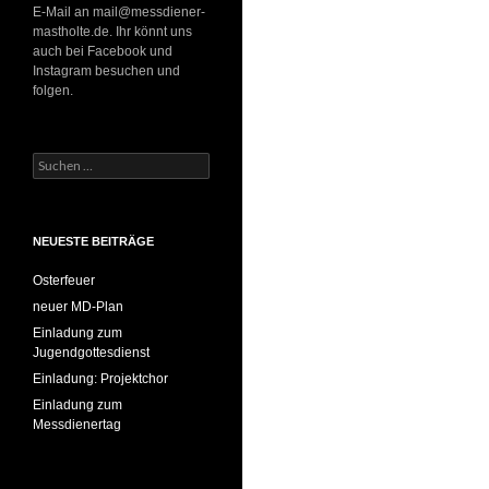
E-Mail an mail@messdiener-
mastholte.de. Ihr könnt uns
auch bei Facebook und
Instagram besuchen und
folgen.
Suchen
nach:
NEUESTE BEITRÄGE
Osterfeuer
neuer MD-Plan
Einladung zum
Jugendgottesdienst
Einladung: Projektchor
Einladung zum
Messdienertag