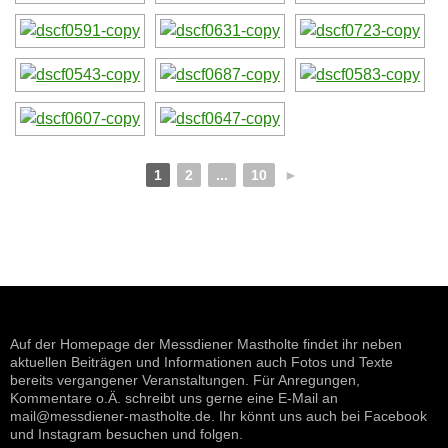
1
2
...
10
►
Auf der Homepage der Messdiener Mastholte findet ihr neben
aktuellen Beiträgen und Informationen auch Fotos und Texte
bereits vergangener Veranstaltungen. Für Anregungen,
Kommentare o.Ä. schreibt uns gerne eine E-Mail an
mail@messdiener-mastholte.de. Ihr könnt uns auch bei Facebook
und Instagram besuchen und folgen.